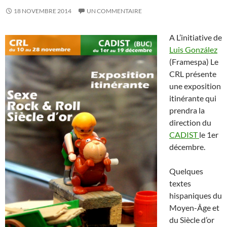
18 NOVEMBRE 2014
UN COMMENTAIRE
A L’initiative de
Luis González
(Framespa) Le
CRL présente
une exposition
itinérante qui
prendra la
direction du
CADIST
le 1er
décembre.
Quelques
textes
hispaniques du
Moyen-Âge et
du Siècle d’or