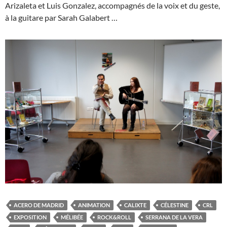
Arizaleta et Luis Gonzalez, accompagnés de la voix et du geste,
à la guitare par Sarah Galabert …
ACERO DE MADRID
ANIMATION
CALIXTE
CÉLESTINE
CRL
EXPOSITION
MÉLIBÉE
ROCK&ROLL
SERRANA DE LA VERA