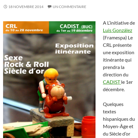
18 NOVEMBRE 2014
UN COMMENTAIRE
A L’initiative de
Luis González
(Framespa) Le
CRL présente
une exposition
itinérante qui
prendra la
direction du
CADIST
le 1er
décembre.
Quelques
textes
hispaniques du
Moyen-Âge et
du Siècle d’or