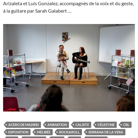
Arizaleta et Luis Gonzalez, accompagnés de la voix et du geste,
à la guitare par Sarah Galabert …
ACERO DE MADRID
ANIMATION
CALIXTE
CÉLESTINE
CRL
EXPOSITION
MÉLIBÉE
ROCK&ROLL
SERRANA DE LA VERA