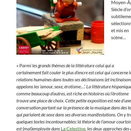
Moyen-Âg
Siècle d’or
subtileme
sélection
et mis en
scène…
« P
armi les grands thèmes de la littérature celui qui a
certainement fait couler le plus d’encre est celui qui concerne l
relations humaines dans toutes ses déclinaisons (et inclinaisons
appelons les ‘amour, sexe, érotisme…’. La littérature hispanique
comme beaucoup d’autres, est riche en histoires où l’érotisme
trouve une place de choix. Cette petite exposition est née d’une
conversation portant sur la présence de la musique dans des t
qui parlaient de sexe dans ses diverses manifestations. On y t
quelques textes incontournables: là théorie de l’amour courtois 
est (mal)employée dans
La Celestine
,
les deux approches des