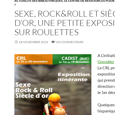
ACTUALITÉ DES BIBLIOTHÈQUES
,
LE CENTRE DE RESSOURCES POUR
?
SEXE, ROCK&ROLL ET SIÈ
D’OR, UNE PETITE EXPOS
SUR ROULETTES
18 NOVEMBRE 2014
UN COMMENTAIRE
A L’initia
González
Le CRL pr
expositio
qui prendr
direction
le 1er dé
Quelques 
hispaniqu