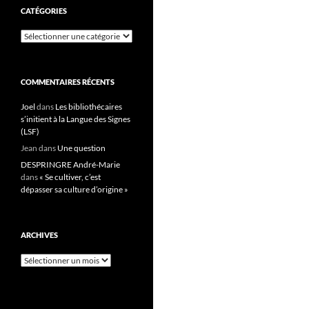
CATÉGORIES
Catégories
COMMENTAIRES RÉCENTS
Joel
dans
Les bibliothécaires
s’initient à la Langue des Signes
(LSF)
Jean
dans
Une question
DESPRINGRE André-Marie
dans
« Se cultiver, c’est
dépasser sa culture d’origine »
ARCHIVES
Archives