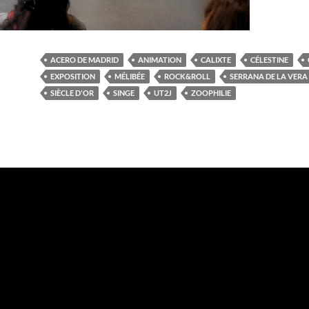
ACERO DE MADRID
ANIMATION
CALIXTE
CÉLESTINE
EXPOSITION
MÉLIBÉE
ROCK&ROLL
SERRANA DE LA VERA
SIÈCLE D'OR
SINGE
UT2J
ZOOPHILIE