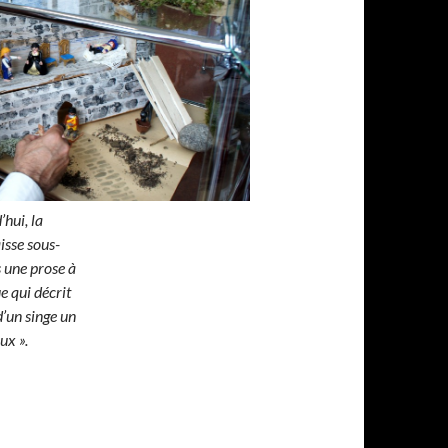
hui, la
aisse sous-
 une prose à
ue qui décrit
d’un singe un
ux ».