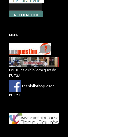
LIENS
–
Le CRL et les bibliothèques de
l'UT2J
Les bibliothèques de
l'UT2J