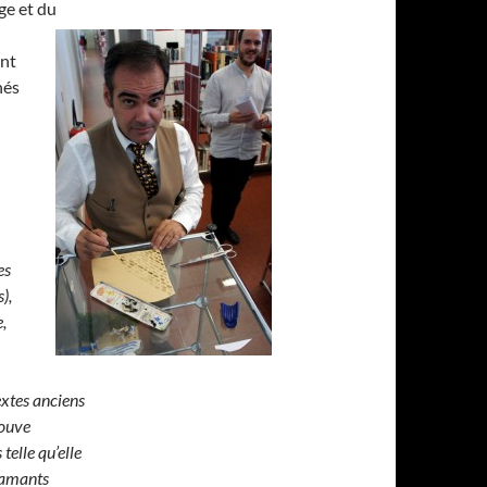
e et du
nt
nés
es
),
,
extes anciens
rouve
telle qu’elle
 amants