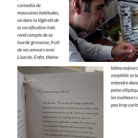
comedia
de
mauvaises habitudes,
où dans la légèreté de
la versification Inés
rend compte de sa
lourde grossesse, fruit
de ses amours avec
Lisardo.
Enfin, thème
tabou aujourd’
zoophilie se l
entendre dans
peine elliptiq
les malheurs 
peu trop curie