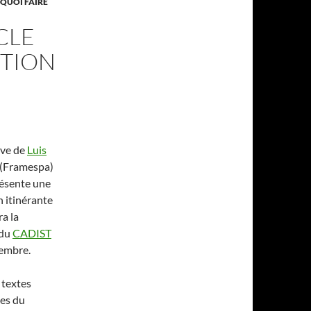
 QUOI FAIRE
CLE
ITION
tive de
Luis
(Framespa)
ésente une
n itinérante
a la
 du
CADIST
cembre.
textes
es du