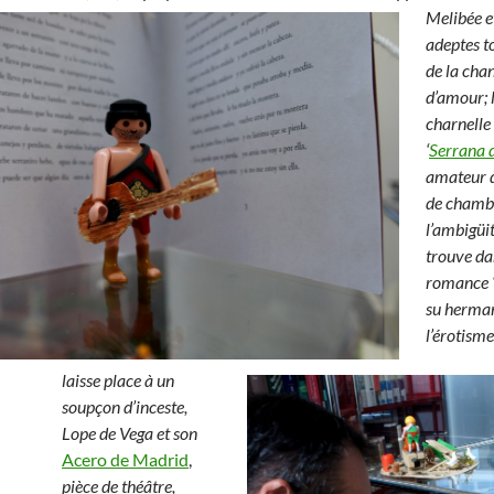
Melibée e
adeptes t
de la cha
d’amour; l
charnelle 
‘
Serrana d
amateur 
de chambr
l’ambigüit
trouve da
romance 
su herman
l’érotisme
laisse place à un
soupçon d’inceste,
Lope de Vega et son
Acero de Madrid
,
pièce de théâtre,