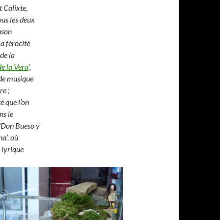
t Calixte,
ous les deux
nson
a férocité
de la
e la Vera
‘,
de musique
e ;
é que l’on
ns le
‘Don Bueso y
a’, où
 lyrique