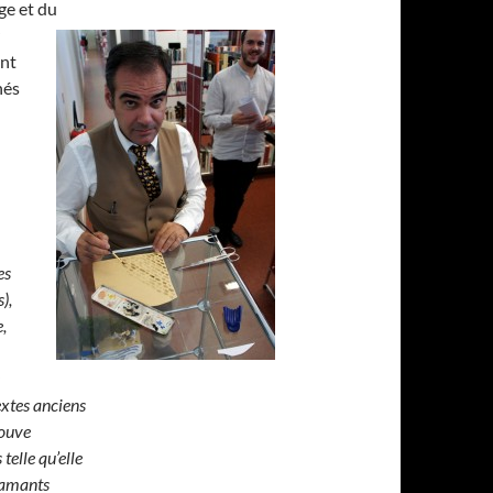
e et du
nt
nés
es
),
,
extes anciens
rouve
telle qu’elle
 amants