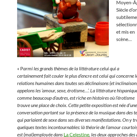
Moyen-Âg
Siècle d’or
subtileme
sélection
et mis en
scène…
« P
armi les grands thèmes de la littérature celui qui a
certainement fait couler le plus d’encre est celui qui concerne l
relations humaines dans toutes ses déclinaisons (et inclinaisons
appelons les ‘amour, sexe, érotisme…’. La littérature hispanique
comme beaucoup d’autres, est riche en histoires où l’érotisme
trouve une place de choix. Cette petite exposition est née d’une
conversation portant sur la présence de la musique dans des t
qui parlaient de sexe dans ses diverses manifestations. On y t
quelques textes incontournables: là théorie de l’amour courtois 
est (mal)employée dans
La Celestine
,
les deux approches des