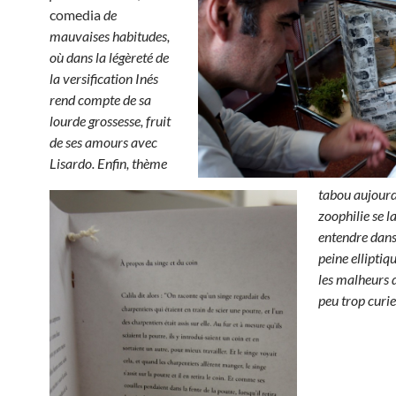
comedia
de
mauvaises habitudes,
où dans la légèreté de
la versification Inés
rend compte de sa
lourde grossesse, fruit
de ses amours avec
Lisardo.
Enfin, thème
tabou aujourd’
zoophilie se l
entendre dans
peine elliptiq
les malheurs 
peu trop curie