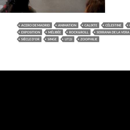
ACERO DE MADRID
ANIMATION
CALIXTE
CÉLESTINE
EXPOSITION
MÉLIBÉE
ROCK&ROLL
SERRANA DE LA VERA
SIÈCLE D'OR
SINGE
UT2J
ZOOPHILIE