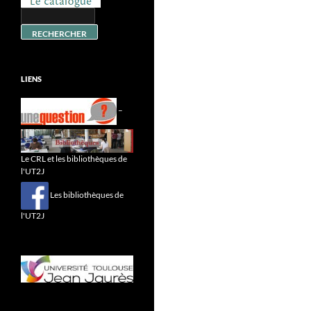
LIENS
–
Le CRL et les bibliothèques de
l'UT2J
Les bibliothèques de
l'UT2J