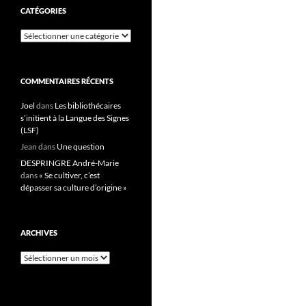
CATÉGORIES
Catégories
COMMENTAIRES RÉCENTS
Joel
dans
Les bibliothécaires
s’initient à la Langue des Signes
(LSF)
Jean
dans
Une question
DESPRINGRE André-Marie
dans
« Se cultiver, c’est
dépasser sa culture d’origine »
ARCHIVES
Archives