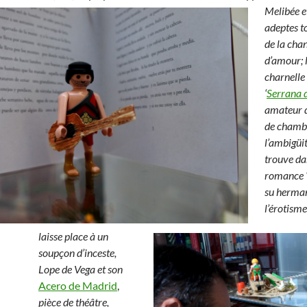
Melibée e
adeptes t
de la cha
d’amour; l
charnelle 
‘
Serrana d
amateur 
de chambr
l’ambigüit
trouve da
romance 
su herman
l’érotisme
laisse place à un
soupçon d’inceste,
Lope de Vega et son
Acero de Madrid
,
pièce de théâtre,