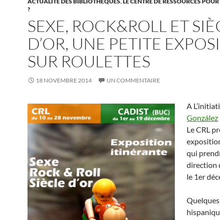
ACTUALITÉ DES BIBLIOTHÈQUES
,
LE CENTRE DE RESSOURCES POUR
?
SEXE, ROCK&ROLL ET SIÈ
D’OR, UNE PETITE EXPOS
SUR ROULETTES
18 NOVEMBRE 2014
UN COMMENTAIRE
A L’initia
González
Le CRL pr
expositio
qui prendr
direction
le 1er dé
Quelques 
hispaniqu