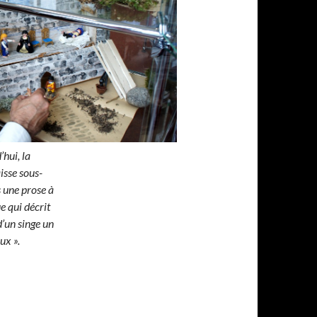
hui, la
aisse sous-
 une prose à
ue qui décrit
d’un singe un
ux ».