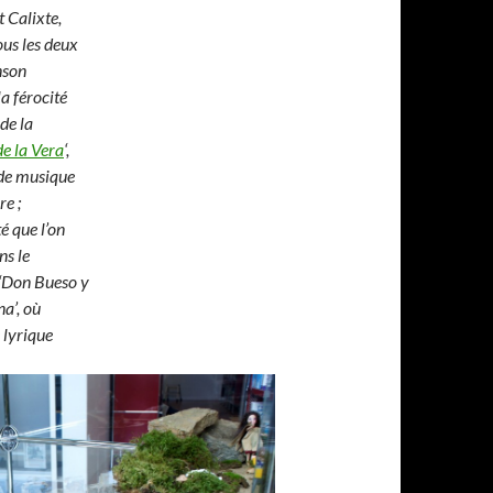
t Calixte,
ous les deux
nson
a férocité
de la
e la Vera
‘,
de musique
e ;
é que l’on
ns le
‘Don Bueso y
a’, où
 lyrique