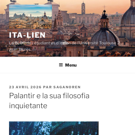
Aller
au
contenu
principal
ITA-LIEN
Le BLOG des étudiant·es d'italien de l'Université Toulouse 2
Jean Jaurès
Menu
PUBLIÉ
23 AVRIL 2026
PAR
SAGANOREN
LE
Palantir e la sua filosofia
inquietante