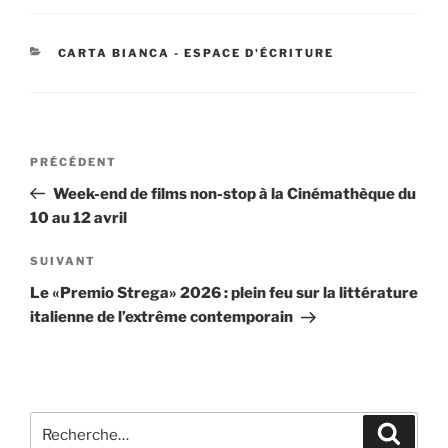
CATÉGORIES
CARTA BIANCA - ESPACE D'ÉCRITURE
Navigation
Article
PRÉCÉDENT
de
précédent
Week-end de films non-stop à la Cinémathèque du
l’article
10 au 12 avril
Article
SUIVANT
suivant
Le «Premio Strega» 2026 : plein feu sur la littérature
italienne de l’extrême contemporain
Recherche
Recher
pour