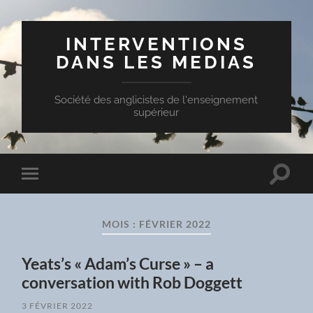
INTERVENTIONS
DANS LES MEDIAS
Société des anglicistes de l'enseignement
supérieur
Toggle
Toggle
search
mobile
field
menu
MOIS :
FÉVRIER 2022
Yeats’s « Adam’s Curse » – a
conversation with Rob Doggett
3 FÉVRIER 2022