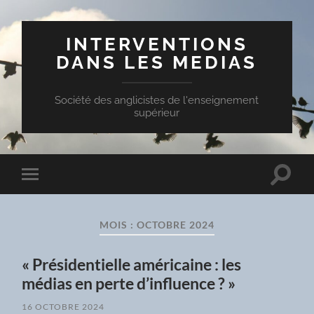
INTERVENTIONS
DANS LES MEDIAS
Société des anglicistes de l'enseignement
supérieur
Toggle
Toggle
search
mobile
field
menu
MOIS :
OCTOBRE 2024
« Présidentielle américaine : les
médias en perte d’influence ? »
16 OCTOBRE 2024