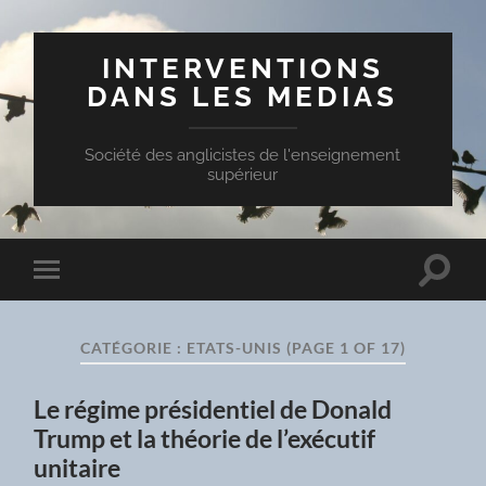
INTERVENTIONS
DANS LES MEDIAS
Société des anglicistes de l'enseignement
supérieur
Toggle
Toggle
search
mobile
field
menu
CATÉGORIE :
ETATS-UNIS
(PAGE 1 OF 17)
Le régime présidentiel de Donald
Trump et la théorie de l’exécutif
unitaire