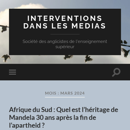
INTERVENTIONS
DANS LES MEDIAS
Société des anglicistes de l'enseignement
supérieur
Toggle
Toggle
search
mobile
field
menu
MOIS :
MARS 2024
Afrique du Sud : Quel est l’héritage de
Mandela 30 ans après la fin de
l’apartheid ?