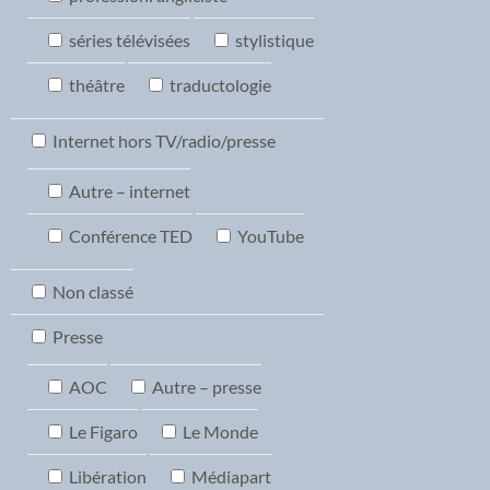
séries télévisées
stylistique
théâtre
traductologie
Internet hors TV/radio/presse
Autre – internet
Conférence TED
YouTube
Non classé
Presse
AOC
Autre – presse
Le Figaro
Le Monde
Libération
Médiapart