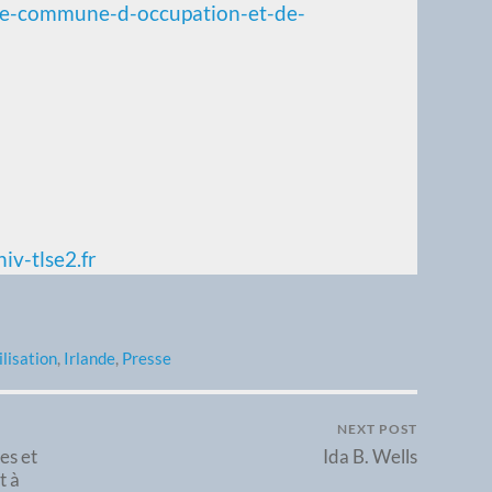
oire-commune-d-occupation-et-de-
iv-tlse2.fr
ilisation
,
Irlande
,
Presse
NEXT POST
es et
Ida B. Wells
t à