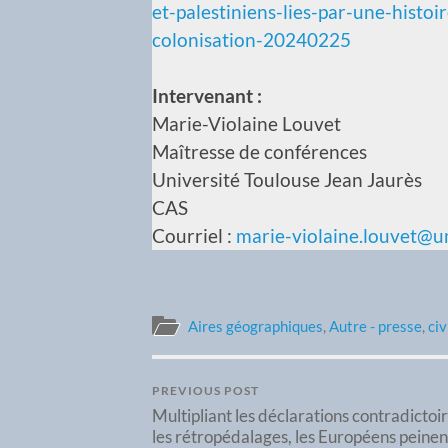
et-palestiniens-lies-par-une-hist
colonisation-20240225
Intervenant :
Marie-Violaine Louvet
Maîtresse de conférences
Université Toulouse Jean Jaurès
CAS
Courriel :
marie-violaine.louvet@un
Aires géographiques
,
Autre - presse
,
civ
PREVIOUS POST
Multipliant les déclarations contradictoir
les rétropédalages, les Européens peinen