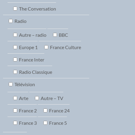
The Conversation
Radio
Autre – radio
BBC
Europe 1
France Culture
France Inter
Radio Classique
Télévision
Arte
Autre – TV
France 2
France 24
France 3
France 5