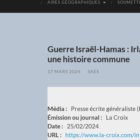
AIRES GÉOGRAPHIQUES
SOUMETTR
Guerre Israël-Hamas : Irla
une histoire commune
17 MARS 2024
/
SAES
Média :
Presse écrite généraliste 
Émission ou journal :
La Croix
Date :
25/02/2024
URL :
https://www.la-croix.com/in