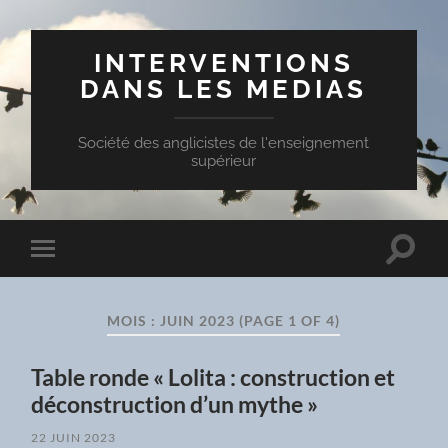
INTERVENTIONS
DANS LES MEDIAS
Société des anglicistes de l'enseignement
supérieur
Toggle
Toggle
search
mobile
field
menu
MOIS :
JUIN 2023
(PAGE 1 OF 4)
Table ronde « Lolita : construction et
déconstruction d’un mythe »
22 JUIN 2023