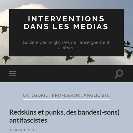
INTERVENTIONS
DANS LES MEDIAS
Société des anglicistes de l'enseignement
supérieur
Toggle
Toggle
search
mobile
field
menu
CATÉGORIE :
PROFESSION: ANGLICISTE
Redskins et punks, des bandes(-sons)
antifascistes
10 AVRIL 2026