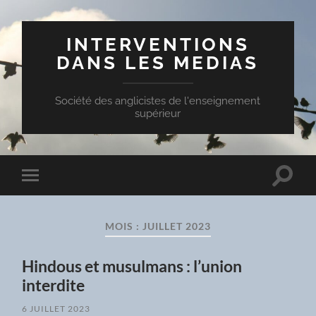
INTERVENTIONS
DANS LES MEDIAS
Société des anglicistes de l'enseignement
supérieur
Toggle
Toggle
search
mobile
field
menu
MOIS :
JUILLET 2023
Hindous et musulmans : l’union
interdite
6 JUILLET 2023