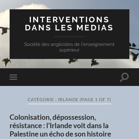
INTERVENTIONS
DANS LES MEDIAS
Société des anglicistes de l'enseignement
supérieur
Toggle
Toggle
search
mobile
field
menu
CATÉGORIE :
IRLANDE
(PAGE 1 OF 7)
Colonisation, dépossession,
résistance : l’Irlande voit dans la
Palestine un écho de son histoire