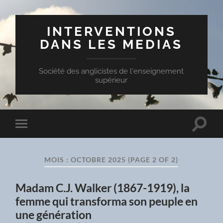
INTERVENTIONS
DANS LES MEDIAS
Société des anglicistes de l'enseignement
supérieur
Toggle
Toggle
search
mobile
field
menu
MOIS :
OCTOBRE 2025
(PAGE 2 OF 2)
Madam C.J. Walker (1867-1919), la
femme qui transforma son peuple en
une génération