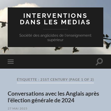
INTERVENTIONS
DANS LES MEDIAS
Société des anglicistes de l'enseignement
supérieur
Toggle
Toggle
search
mobile
field
menu
ÉTIQUETTE :
21ST CENTURY
(PAGE 1 OF 2)
Conversations avec les Anglais après
l’élection générale de 2024
27 MAI 2025