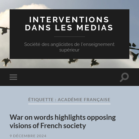
INTERVENTIONS
DANS LES MEDIAS
Société des anglicistes de l'enseignement
supérieur
Toggle
Toggle
search
mobile
field
menu
ÉTIQUETTE :
ACADÉMIE FRANÇAISE
War on words highlights opposing
visions of French society
9 DÉCEMBRE 2024