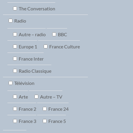
The Conversation
Radio
Autre – radio
BBC
Europe 1
France Culture
France Inter
Radio Classique
Télévision
Arte
Autre – TV
France 2
France 24
France 3
France 5