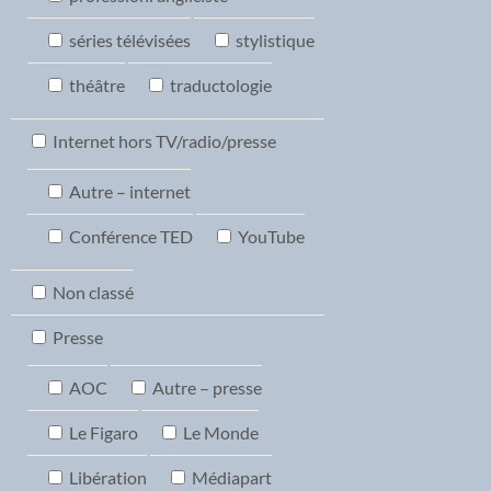
séries télévisées
stylistique
théâtre
traductologie
Internet hors TV/radio/presse
Autre – internet
Conférence TED
YouTube
Non classé
Presse
AOC
Autre – presse
Le Figaro
Le Monde
Libération
Médiapart