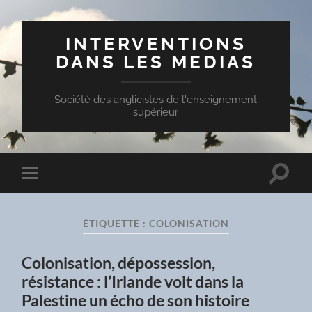
INTERVENTIONS
DANS LES MEDIAS
Société des anglicistes de l'enseignement
supérieur
Toggle
Toggle
search
mobile
field
menu
ÉTIQUETTE :
COLONISATION
Colonisation, dépossession,
résistance : l’Irlande voit dans la
Palestine un écho de son histoire