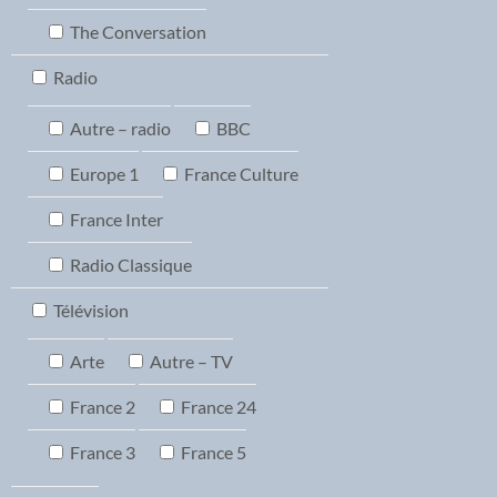
The Conversation
Radio
Autre – radio
BBC
Europe 1
France Culture
France Inter
Radio Classique
Télévision
Arte
Autre – TV
France 2
France 24
France 3
France 5