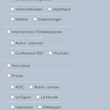
séries télévisées
stylistique
théâtre
traductologie
Internet hors TV/radio/presse
Autre – internet
Conférence TED
YouTube
Non classé
Presse
AOC
Autre – presse
Le Figaro
Le Monde
Libération
Médiapart