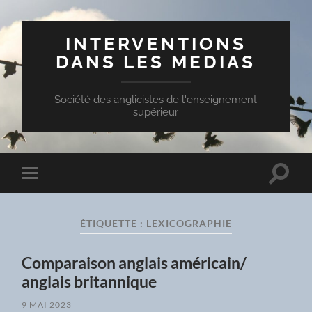
INTERVENTIONS
DANS LES MEDIAS
Société des anglicistes de l'enseignement
supérieur
Toggle
Toggle
search
mobile
field
menu
ÉTIQUETTE :
LEXICOGRAPHIE
Comparaison anglais américain/
anglais britannique
9 MAI 2023