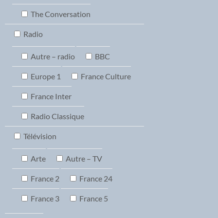
The Conversation
Radio
Autre – radio
BBC
Europe 1
France Culture
France Inter
Radio Classique
Télévision
Arte
Autre – TV
France 2
France 24
France 3
France 5