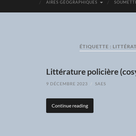
AIRES GÉOGRAPHIQUES
SOUMETTR
ÉTIQUETTE :
LITTÉRA
Littérature policière (co
9 DÉCEMBRE 2023
/
SAES
Continue reading