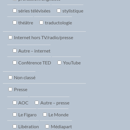
séries télévisées
stylistique
théâtre
traductologie
Internet hors TV/radio/presse
Autre – internet
Conférence TED
YouTube
Non classé
Presse
AOC
Autre – presse
Le Figaro
Le Monde
Libération
Médiapart