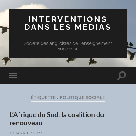
INTERVENTIONS
DANS LES MEDIAS
Société des anglicistes de l'enseignement
supérieur
Toggle
Toggle
search
mobile
field
menu
ÉTIQUETTE :
POLITIQUE SOCIALE
L’Afrique du Sud: la coalition du
renouveau
17 JANVIER 2025