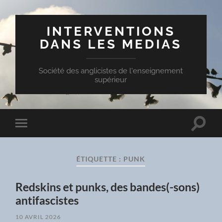
INTERVENTIONS
DANS LES MEDIAS
Société des anglicistes de l'enseignement
supérieur
Toggle
Toggle
search
mobile
field
menu
ÉTIQUETTE :
PUNK
Redskins et punks, des bandes(-sons)
antifascistes
10 AVRIL 2026