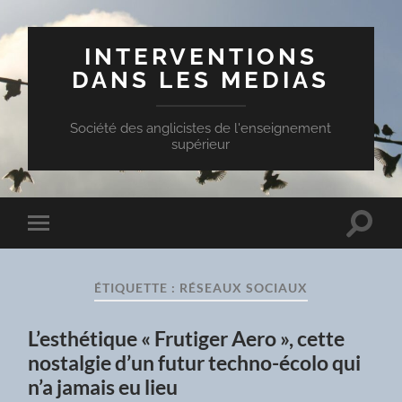
INTERVENTIONS
DANS LES MEDIAS
Société des anglicistes de l'enseignement
supérieur
Toggle
Toggle
search
mobile
field
menu
ÉTIQUETTE :
RÉSEAUX SOCIAUX
L’esthétique « Frutiger Aero », cette
nostalgie d’un futur techno-écolo qui
n’a jamais eu lieu