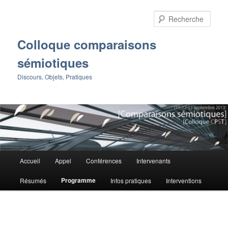
Aller
au
Rech
contenu
principal
Colloque comparaisons
sémiotiques
Discours, Objets, Pratiques
Menu
Accueil
Appel
Conférences
Intervenants
principal
Programme
Résumés
Infos pratiques
Interventions