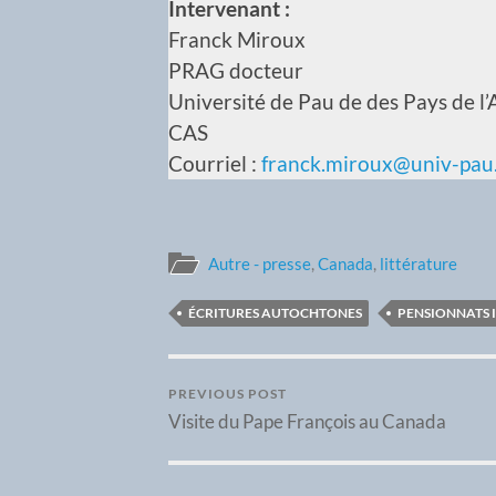
Intervenant :
Franck Miroux
PRAG docteur
Université de Pau de des Pays de l
CAS
Courriel :
franck.miroux@univ-pau.
Autre - presse
,
Canada
,
littérature
ÉCRITURES AUTOCHTONES
PENSIONNATS 
PREVIOUS POST
Visite du Pape François au Canada