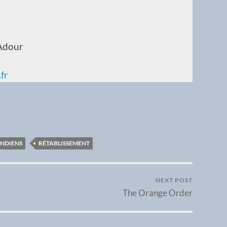
’Adour
fr
INDIENS
RÉTABLISSEMENT
NEXT POST
The Orange Order