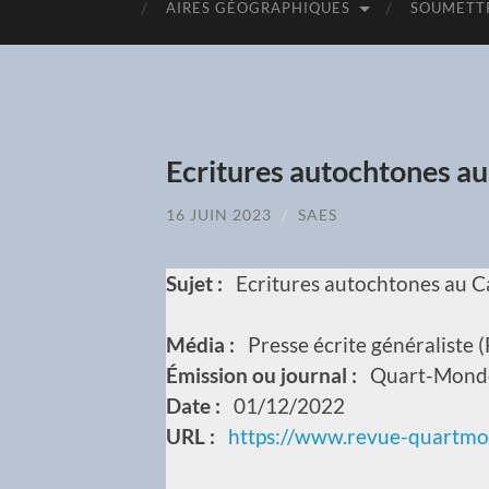
AIRES GÉOGRAPHIQUES
SOUMETTR
Ecritures autochtones a
16 JUIN 2023
/
SAES
Sujet :
Ecritures autochtones au 
Média :
Presse écrite généraliste 
Émission ou journal :
Quart-Mond
Date :
01/12/2022
URL :
https://www.revue-quartm