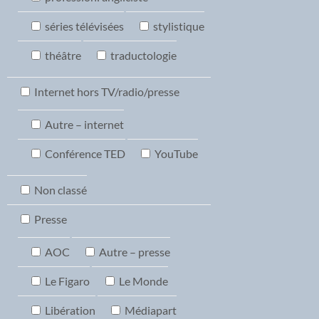
séries télévisées
stylistique
théâtre
traductologie
Internet hors TV/radio/presse
Autre – internet
Conférence TED
YouTube
Non classé
Presse
AOC
Autre – presse
Le Figaro
Le Monde
Libération
Médiapart