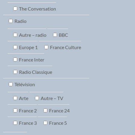
The Conversation
Radio
Autre – radio
BBC
Europe 1
France Culture
France Inter
Radio Classique
Télévision
Arte
Autre – TV
France 2
France 24
France 3
France 5