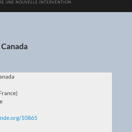
E UNE NOUVELLE INTERVENTION
u Canada
Canada
(France)
e
onde.org/10865