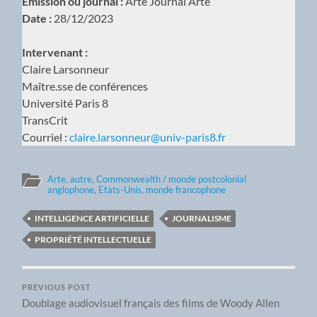
Émission ou journal :
Arte Journal Arte
Date :
28/12/2023
Intervenant :
Claire Larsonneur
Maître.sse de conférences
Université Paris 8
TransCrit
Courriel :
claire.larsonneur@univ-paris8.fr
Arte
,
autre
,
Commonwealth / monde postcolonial
anglophone
,
Etats-Unis
,
monde francophone
INTELLIGENCE ARTIFICIELLE
JOURNALISME
PROPRIÉTÉ INTELLECTUELLE
PREVIOUS POST
Doublage audiovisuel français des films de Woody Allen