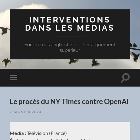
INTERVENTIONS
DANS LES MEDIAS
Société des anglicistes de l'enseignement
supérieur
Toggle
Toggle
search
mobile
field
menu
Le procès du NY Times contre OpenAI
7 JANVIER 2024
Média :
Télévision (France)