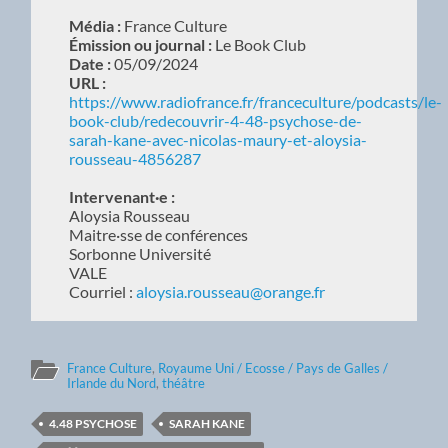
Média :
France Culture
Émission ou journal :
Le Book Club
Date :
05/09/2024
URL :
https://www.radiofrance.fr/franceculture/podcasts/le-
book-club/redecouvrir-4-48-psychose-de-
sarah-kane-avec-nicolas-maury-et-aloysia-
rousseau-4856287
Intervenant·e :
Aloysia Rousseau
Maitre·sse de conférences
Sorbonne Université
VALE
Courriel :
aloysia.rousseau@orange.fr
France Culture
,
Royaume Uni / Ecosse / Pays de Galles /
Irlande du Nord
,
théâtre
4.48 PSYCHOSE
SARAH KANE