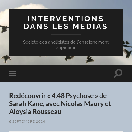
INTERVENTIONS
DANS LES MEDIAS
Société des anglicistes de l'enseignement
supérieur
Toggle
Toggle
search
mobile
field
menu
Redécouvrir « 4.48 Psychose » de
Sarah Kane, avec Nicolas Maury et
Aloysia Rousseau
6 SEPTEMBRE 2024