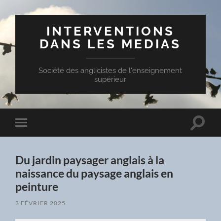
INTERVENTIONS
DANS LES MEDIAS
Société des anglicistes de l'enseignement
supérieur
Toggle
Toggle
search
mobile
field
menu
Du jardin paysager anglais à la
naissance du paysage anglais en
peinture
3 FÉVRIER 2025