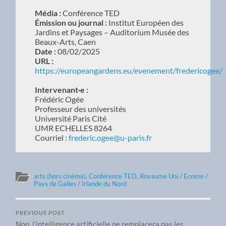
Média :
Conférence TED
Émission ou journal :
Institut Européen des
Jardins et Paysages – Auditorium Musée des
Beaux-Arts, Caen
Date :
08/02/2025
URL :
https://europeangardens.eu/evenement/fredericogee/
Intervenant·e :
Frédéric Ogée
Professeur des universités
Université Paris Cité
UMR ECHELLES 8264
Courriel :
frederic.ogee@u-paris.fr
arts (hors cinéma)
,
Conférence TED
,
Royaume Uni / Ecosse /
Pays de Galles / Irlande du Nord
PREVIOUS POST
Non, l’intelligence artificielle ne remplacera pas les