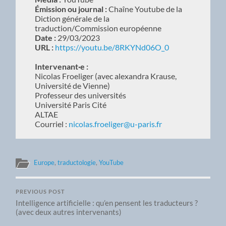
Émission ou journal :
Chaîne Youtube de la
Diction générale de la
traduction/Commission européenne
Date :
29/03/2023
URL :
https://youtu.be/8RKYNd06O_0
Intervenant·e :
Nicolas Froeliger (avec alexandra Krause,
Université de Vienne)
Professeur des universités
Université Paris Cité
ALTAE
Courriel :
nicolas.froeliger@u-paris.fr
Europe
,
traductologie
,
YouTube
PREVIOUS POST
Intelligence artificielle : qu’en pensent les traducteurs ?
(avec deux autres intervenants)