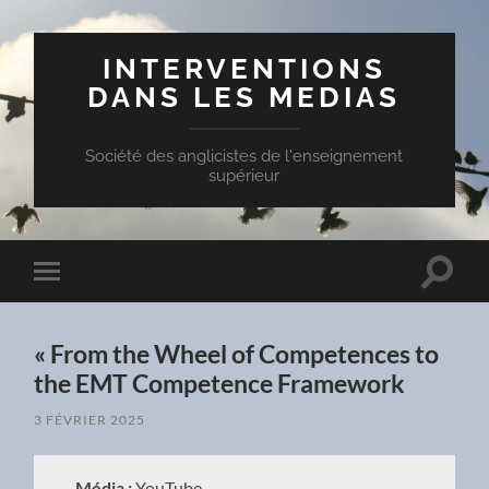
INTERVENTIONS
DANS LES MEDIAS
Société des anglicistes de l'enseignement
supérieur
Toggle
Toggle
search
mobile
field
menu
« From the Wheel of Competences to
the EMT Competence Framework
3 FÉVRIER 2025
Média :
YouTube