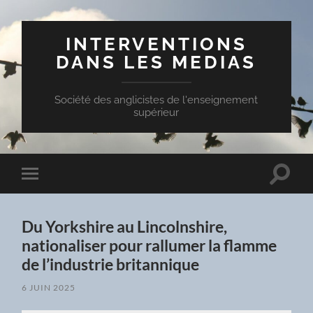
INTERVENTIONS
DANS LES MEDIAS
Société des anglicistes de l'enseignement
supérieur
Toggle
Toggle
search
mobile
field
menu
Du Yorkshire au Lincolnshire,
nationaliser pour rallumer la flamme
de l’industrie britannique
6 JUIN 2025