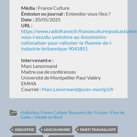
Média :
France Culture
Émission ou journal :
Entendez-vous l’éco ?
Date :
20/05/2025
URL :
https://www.radiofrance.fr/franceculture/podcasts/en
vous-l-eco/du-yorkshire-au-lincolnshire-
nationaliser-pour-rallumer-la-flamme-de-l-
industrie-britannique-9041851
Intervenant·e :
Marc Lenormand
Maitre·sse de conférences
Université de Montpellier Paul-Valéry
EMMA
Courriel :
Marc.Lenormand@univ-montp3.fr
civilisation
,
France Culture
,
Royaume Uni / Ecosse / Pays de
Galles / Irlande du Nord
INDUSTRIE
LINCOLNSHIRE
PARTI TRAVAILLISTE