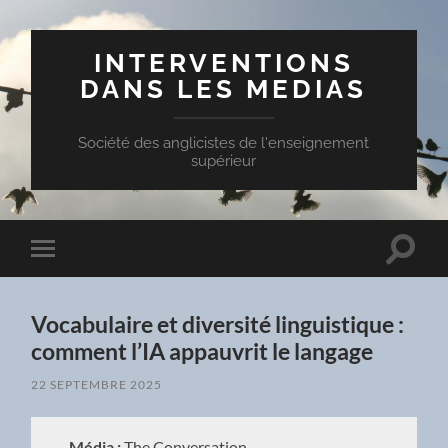
INTERVENTIONS
DANS LES MEDIAS
Société des anglicistes de l'enseignement
supérieur
Toggle
Toggle
search
mobile
field
menu
Vocabulaire et diversité linguistique :
comment l’IA appauvrit le langage
22 SEPTEMBRE 2025
Média :
The Conversation