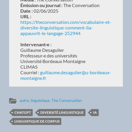
Émission ou journal :
The Conversation
Date :
02/06/2025
URL :
https://theconversation.com/vocabulaire-et-
diversite-linguistique-comment-lia-
appauvrit-le-langage-252944
Intervenant·e :
Guillaume Desagulier
Professeur·e des universités
Université Bordeaux Montaigne
CLIMAS
Courriel :
guillaume.desagulier@u-bordeaux-
montaigne.fr
autre
,
linguistique
,
The Conversation
CHATGPT
DIVERSITÉ LINGUISTIQUE
IA
LINGUISTIQUE DE CORPUS