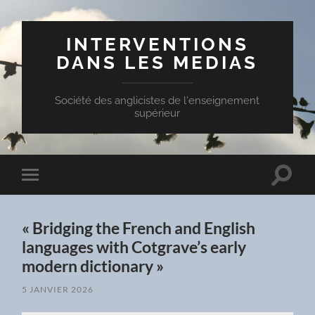
INTERVENTIONS
DANS LES MEDIAS
Société des anglicistes de l'enseignement
supérieur
Toggle
Toggle
search
mobile
field
menu
« Bridging the French and English
languages with Cotgrave’s early
modern dictionary »
5 JANVIER 2026