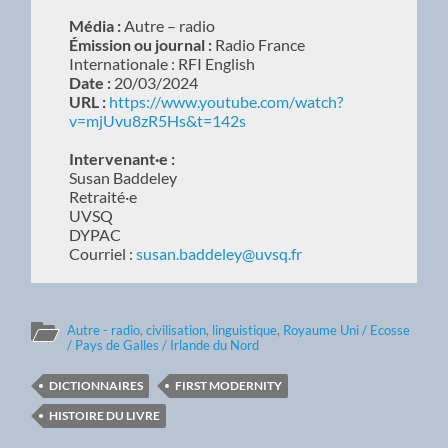
Média :
Autre – radio
Émission ou journal :
Radio France
Internationale : RFI English
Date :
20/03/2024
URL :
https://www.youtube.com/watch?
v=mjUvu8zR5Hs&t=142s
Intervenant·e :
Susan Baddeley
Retraité·e
UVSQ
DYPAC
Courriel :
susan.baddeley@uvsq.fr
Autre - radio
,
civilisation
,
linguistique
,
Royaume Uni / Ecosse
/ Pays de Galles / Irlande du Nord
DICTIONNAIRES
FIRST MODERNITY
HISTOIRE DU LIVRE