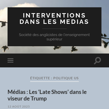
INTERVENTIONS
DANS LES MEDIAS
Société des anglicistes de l'enseignement
supérieur
Toggle
Toggle
search
mobile
field
menu
ÉTIQUETTE :
POLITIQUE US
Médias : Les ‘Late Shows’ dans le
viseur de Trump
12 AOÛT 2025