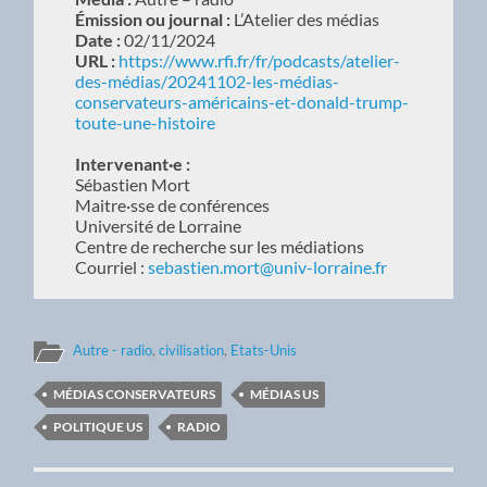
Émission ou journal :
L’Atelier des médias
Date :
02/11/2024
URL :
https://www.rfi.fr/fr/podcasts/atelier-
des-médias/20241102-les-médias-
conservateurs-américains-et-donald-trump-
toute-une-histoire
Intervenant·e :
Sébastien Mort
Maitre·sse de conférences
Université de Lorraine
Centre de recherche sur les médiations
Courriel :
sebastien.mort@univ-lorraine.fr
Autre - radio
,
civilisation
,
Etats-Unis
MÉDIAS CONSERVATEURS
MÉDIAS US
POLITIQUE US
RADIO