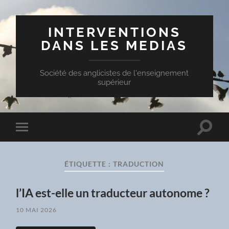
INTERVENTIONS
DANS LES MEDIAS
Société des anglicistes de l'enseignement
supérieur
Toggle
Toggle
search
mobile
field
menu
ÉTIQUETTE :
TRADUCTION
l’IA est-elle un traducteur autonome ?
10 MAI 2026