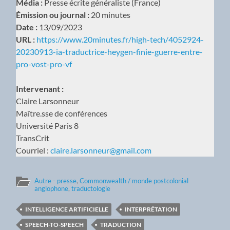
Média :
Presse écrite généraliste (France)
Émission ou journal :
20 minutes
Date :
13/09/2023
URL :
https://www.20minutes.fr/high-tech/4052924-
20230913-ia-traductrice-heygen-finie-guerre-entre-
pro-vost-pro-vf
Intervenant :
Claire Larsonneur
Maître.sse de conférences
Université Paris 8
TransCrit
Courriel :
claire.larsonneur@gmail.com
Autre - presse
,
Commonwealth / monde postcolonial
anglophone
,
traductologie
INTELLIGENCE ARTIFICIELLE
INTERPRÉTATION
SPEECH-TO-SPEECH
TRADUCTION