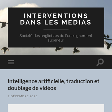
INTERVENTIONS
DANS LES MEDIAS
Société des anglicistes de l'enseignement
supérieur
Toggle
Toggle
search
mobile
field
menu
intelligence artificielle, traduction et
doublage de vidéos
9 DÉCEMBRE 2023