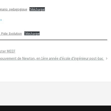
enario_pedagogique
Télécharger
e…
Piste_Evolution
Télécharger
ster MEEF
mouvement de Newton, en 1ère année d’école d’ingénieur post-bac