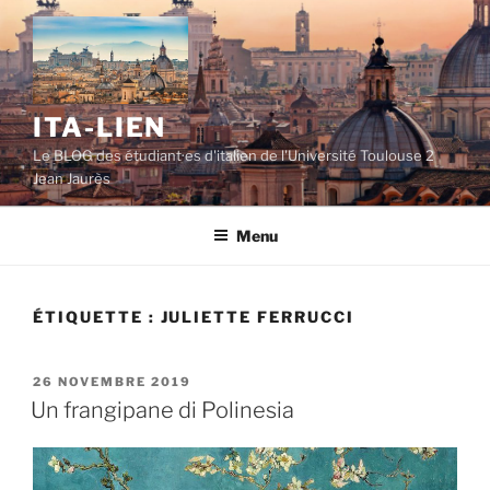
Aller
au
contenu
principal
ITA-LIEN
Le BLOG des étudiant·es d'italien de l'Université Toulouse 2
Jean Jaurès
Menu
ÉTIQUETTE :
JULIETTE FERRUCCI
PUBLIÉ
26 NOVEMBRE 2019
LE
Un frangipane di Polinesia