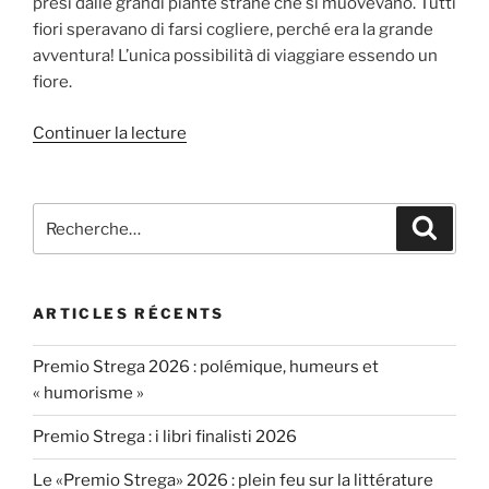
presi dalle grandi piante strane che si muovevano. Tutti
fiori speravano di farsi cogliere, perché era la grande
avventura! L’unica possibilità di viaggiare essendo un
fiore.
de
Continuer la lecture
« Un
frangipane
di
Recherche
Recher
Polinesia »
pour
:
ARTICLES RÉCENTS
Premio Strega 2026 : polémique, humeurs et
« humorisme »
Premio Strega : i libri finalisti 2026
Le «Premio Strega» 2026 : plein feu sur la littérature