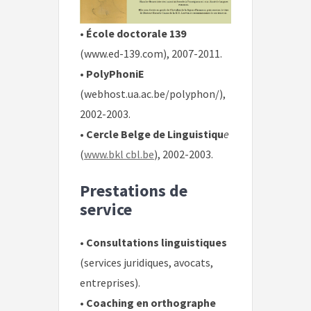
•
École doctorale 139
(www.ed-139.com), 2007-2011.
•
PolyPhoniE
(webhost.ua.ac.be/polyphon/),
2002-2003.
•
Cercle Belge de Linguistiqu
e
(
www.bkl cbl.be
), 2002-2003.
Prestations de
service
•
Consultations linguistiques
(services juridiques, avocats,
entreprises).
•
Coaching en orthographe