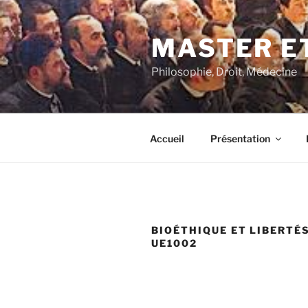
Aller
au
MASTER ET
contenu
principal
Philosophie, Droit, Médecine
Accueil
Présentation
BIOÉTHIQUE ET LIBERTÉS
UE1002