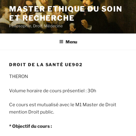
Aller
MASTER ETHIQUE DU SOIN
au
ET RECHERCHE
contenu
principal
Philosophie, Droit, Médecine
Menu
DROIT DE LA SANTÉ UE902
THERON
Volume horaire de cours présentiel : 30h
Ce cours est mutualisé avec le M1 Master de Droit
mention Droit public.
* Objectif du cours :