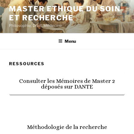
Aller
MASTER ETHIQUE DU SOIN
au
ET RECHERCHE
contenu
principal
Philosophie, Droit, Médecine
Menu
RESSOURCES
Consulter les Mémoires de Master 2
déposés sur DANTE
Méthodologie de la recherche