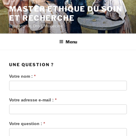
Aller
MASTER ETHIQUE DU SOIN
au
ET RECHERCHE
contenu
principal
Philosophie, Droit, Médecine
Menu
UNE QUESTION ?
Votre nom :
*
Votre adresse e-mail :
*
Votre question :
*