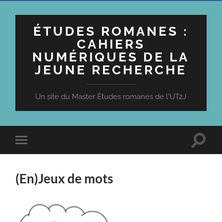
ÉTUDES ROMANES :
CAHIERS
NUMÉRIQUES DE LA
JEUNE RECHERCHE
Un site du Master Études romanes de l'UT2J
Toggle
Toggle
search
mobile
field
menu
(En)Jeux de mots