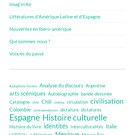
Imag'in'Air
Littératures d'Amérique Latine et d'Espagne
Nouvel'ère en Ibero-amérique
Qui sommes-nous ?
Voix/es du passé
Analyse du discours
Argentine
#adoptions forcées
arts scéniques
Autobiographie
bande-dessinée
civilisation
Chili
Catalogne
circulation
chile
cinéma
Colombie
dictature
dictatures
correspondances
Espagne
Histoire culturelle
identités
Italie
Histoire du livre
Interculturalités
Mexique
LGBTQI+
Littérature
Moyen Âge