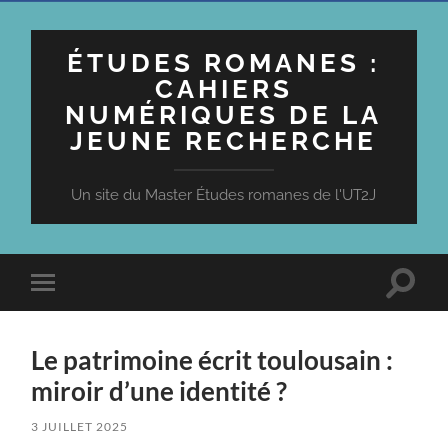
ÉTUDES ROMANES :
CAHIERS
NUMÉRIQUES DE LA
JEUNE RECHERCHE
Un site du Master Études romanes de l'UT2J
Toggle
Toggle
search
mobile
field
menu
Le patrimoine écrit toulousain :
miroir d’une identité ?
3 JUILLET 2025