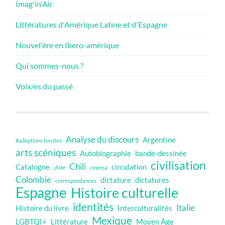
Imag'in'Air
Littératures d'Amérique Latine et d'Espagne
Nouvel'ère en Ibero-amérique
Qui sommes-nous ?
Voix/es du passé
Analyse du discours
Argentine
#adoptions forcées
arts scéniques
Autobiographie
bande-dessinée
civilisation
Chili
Catalogne
circulation
chile
cinéma
Colombie
dictature
dictatures
correspondances
Espagne
Histoire culturelle
identités
Italie
Histoire du livre
Interculturalités
Mexique
LGBTQI+
Littérature
Moyen Âge