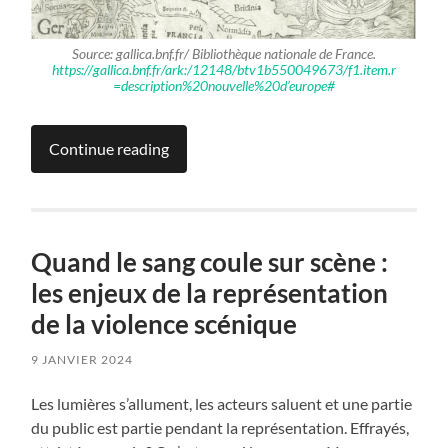
Source: gallica.bnf.fr/ Bibliothèque nationale de France.
https://gallica.bnf.fr/ark:/12148/btv1b550049673/f1.item.r
=description%20nouvelle%20d’europe#
Continue reading
Quand le sang coule sur scène :
les enjeux de la représentation
de la violence scénique
9 JANVIER 2024
Les lumières s’allument, les acteurs saluent et une partie
du public est partie pendant la représentation. Effrayés,