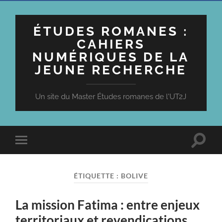
ÉTUDES ROMANES :
CAHIERS
NUMÉRIQUES DE LA
JEUNE RECHERCHE
Un site du Master Études romanes de l'UT2J
Toggle
Toggle
search
mobile
field
menu
ÉTIQUETTE :
BOLIVE
La mission Fatima : entre enjeux
territoriaux et revendications