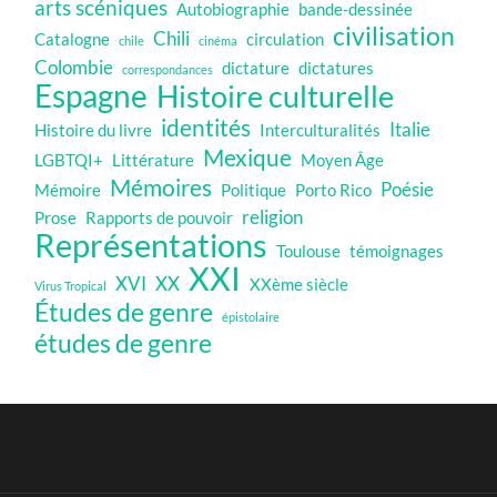
arts scéniques
Autobiographie
bande-dessinée
civilisation
Chili
Catalogne
circulation
chile
cinéma
Colombie
dictature
dictatures
correspondances
Espagne
Histoire culturelle
identités
Italie
Histoire du livre
Interculturalités
Mexique
LGBTQI+
Littérature
Moyen Âge
Mémoires
Poésie
Mémoire
Politique
Porto Rico
religion
Prose
Rapports de pouvoir
Représentations
Toulouse
témoignages
XXI
XVI
XX
XXème siècle
Virus Tropical
Études de genre
épistolaire
études de genre