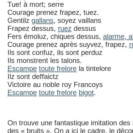
Tue! à mort; serre
Courage prenez frapez, tuez.
Gentilz
gallans
, soyez vaillans
Frapez dessus,
ruez
dessus
Fers émoluz, chiques dessus,
alarme, 
Courage prenez après suyvez, frapez,
r
Ils sont confuz, ils sont perduz
Ils monstrent les talons.
Escampe
toute frelore
la tintelore
Ilz sont deffaictz
Victoire au noble roy Francoys
Escampe
toute frelore
bigot
.
On trouve une fantastique imitation des 
des « bruits ». On a ici le cadre, le dé