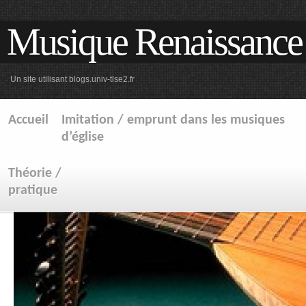
Musique Renaissance
Un site utilisant blogs.univ-tlse2.fr
Accueil
Imitation / emprunt dans les musiques
d’église
Théorie /
pratique