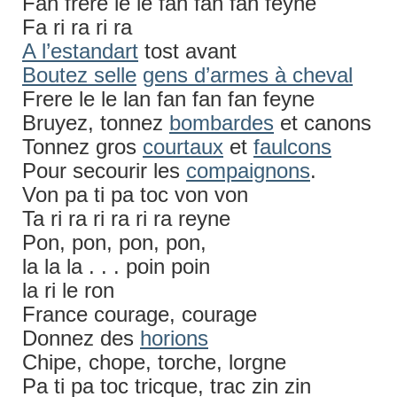
Fan frere le le fan fan fan feyne
Fa ri ra ri ra
A l’estandart
tost avant
Boutez selle
gens d’armes à cheval
Frere le le lan fan fan fan feyne
Bruyez, tonnez
bombardes
et canons
Tonnez gros
courtaux
et
faulcons
Pour secourir les
compaignons
.
Von pa ti pa toc von von
Ta ri ra ri ra ri ra reyne
Pon, pon, pon, pon,
la la la . . . poin poin
la ri le ron
France courage, courage
Donnez des
horions
Chipe, chope, torche, lorgne
Pa ti pa toc tricque, trac zin zin