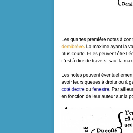
Les quartes
première
notes à conn
demibrève.
La maxime ayant la val
plus courte.
Elles peuvent
être
lié
c’est à dire de
travers,
sauf la max
Les notes peuvent éventuellement 
avoir leurs queues à droite ou à ga
coté dextre
ou
fenestre
. Par aille
en fonction de leur auteur sur la p