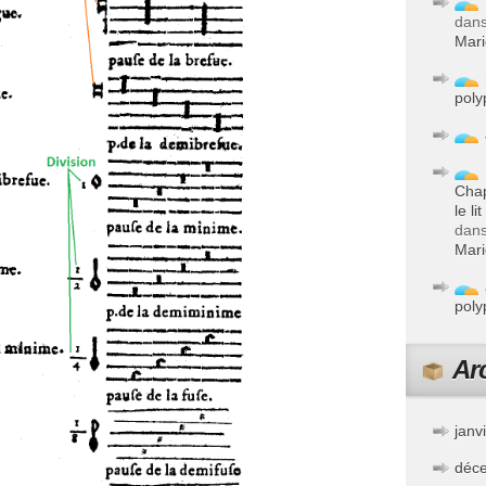
dan
Mar
poly
Chap
le 
dan
Mar
poly
Ar
janv
déc