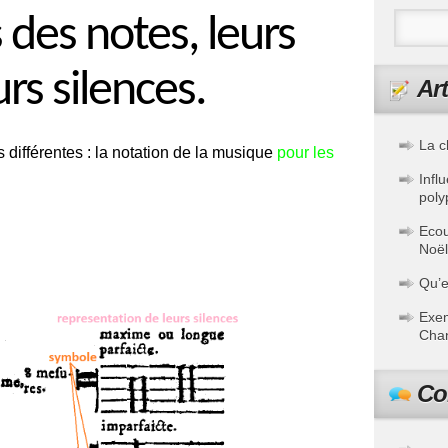
 des notes, leurs
urs silences.
Art
La c
 différentes : la notation de
la musique
pour les
Infl
poly
Ecou
Noël
Qu’e
Exem
Chan
Co