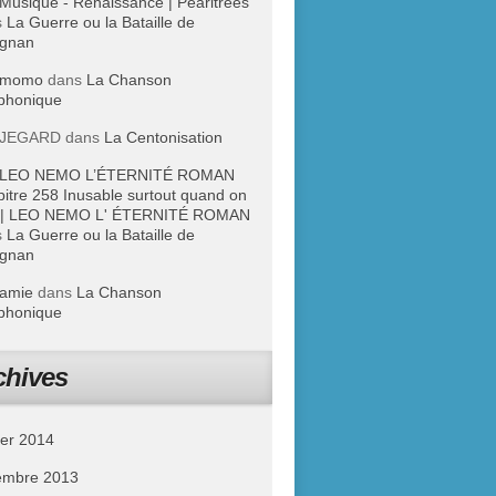
Musique - Renaissance | Pearltrees
s
La Guerre ou la Bataille de
ignan
momo
dans
La Chanson
phonique
JEGARD
dans
La Centonisation
LEO NEMO L’ÉTERNITÉ ROMAN
itre 258 Inusable surtout quand on
lit | LEO NEMO L' ÉTERNITÉ ROMAN
s
La Guerre ou la Bataille de
ignan
amie
dans
La Chanson
phonique
chives
ier 2014
embre 2013