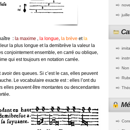
nov
juill
Ca
aître :
la maxime
,
la longue
,
la
brève
et
la
eur la plus longue et la demibrève la valeur la
imit
es conjointement e
nsemble, en carré ou obli
que,
inst
ime qui est toujours en notation carrée.
Non 
avoir des queues. Si c’est le cas, elles peuvent
Rubr
uche. Le vocabulaire exacte est : elles l’ont du
urs elles peuvent être montantes ou descendantes
Théo
ortée.
Mé
Con