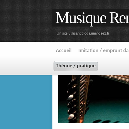
Musique Ren
Un site utilisant blogs.univ-tlse2.fr
Accueil
Imitation / emprunt dan
Théorie / pratique