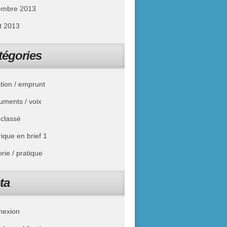
embre 2013
et 2013
tégories
ation / emprunt
ruments / voix
classé
ique en brief 1
rie / pratique
ta
nexion