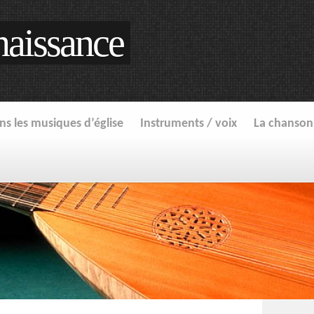
aissance
s les musiques d’église
Instruments / voix
La chanson